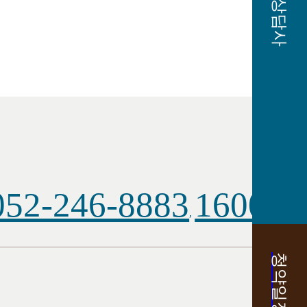
AI 상담사
052-246-8883
1600-1
,
청약일정