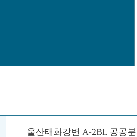
명
울산태화강변 A-2BL 공공