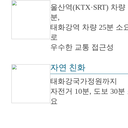
울산역(KTX·SRT) 차량 
분,
태화강역 차량 25분 소
로
우수한 교통 접근성
자연 친화
태화강국가정원까지
자전거 10분, 도보 30분
요